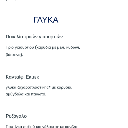
ΓΛΥΚΑ
Ποικιλία τριιών γιαουρτιών
Τρίο γιαουρτιού (καρύδια με μέλι, κυδώνι,
βύσσινα).
Kανταίφι Εκμεκ
γλυκά ζαχαροπλαστικής* με καρύδια,
αμύγδαλα και παγωτό.
Ρυζόγαλο
Πουτίγκα ρυζιού και γάλακτος με κανέλα.