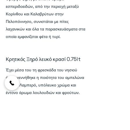
εσπεριδοειδών, από την περιοχή μεταξύ
Κορίνθου και Καλαβρύτων στην
Πελοπόννησο, συνιστάται με πίτες
λαχανικών και όλα τα παρασκευάσματα στα
οποία εμφανίζεται φέτα ή τυρί.
Κρητικός Ξηρό λευκό κρασί 0.75lt
Έχει μέσα του τη φρεσκάδα του νησιού
όπου γεννήθηκε η ποιότητα του αμπελώνα
Vilana. Λαμπερό, υπόλευκο χρώμα και
έντονο άρωμα λουλουδιών και φρούτων.
Εξαιρετική ισορροπία, ευχάριστη οξύτητα,
μακράς διάρκειας γεύση. Εξαιρετικό με
ψάρια ή πουλερικά σε λευκές σάλτσες.