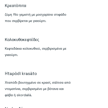
Κρεατòπιτα
ζύμη filo γεμιστή με μοσχαρίσιο στιφάδο
που σερβίρεται με γιαούρτι.
Κολοκυθοκεφτέδες
Κεφτεδάκια κολοκυθιού, σερβιρισμένα με
γιαούρτι.
Htapòdi krasàto
Χταπόδι βουτηγμένο σε κρασί, σάλτσα από
ντοματίνια, σερβιρισμένο με βότανα και
φάβα ή skordalià.